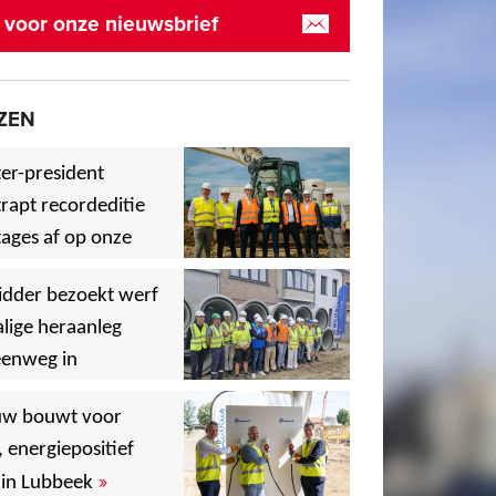
in voor onze nieuwsbrief
ZEN
er-president
rapt recordeditie
ages af op onze
»
,
idder bezoekt werf
lige heraanleg
eenweg in
,
,
uw bouwt voor
, energiepositief
»
in Lubbeek