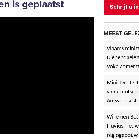
en is geplaatst
Schrijf u 
MEEST GELE
Vlaams minist
Diependaele t
Voka Zomerst
werf in Asse
Minister De R
van grootscha
Antwerpsest
»
Hoboken
Willemen Bo
Fluvius nieuw
regiogebouw 