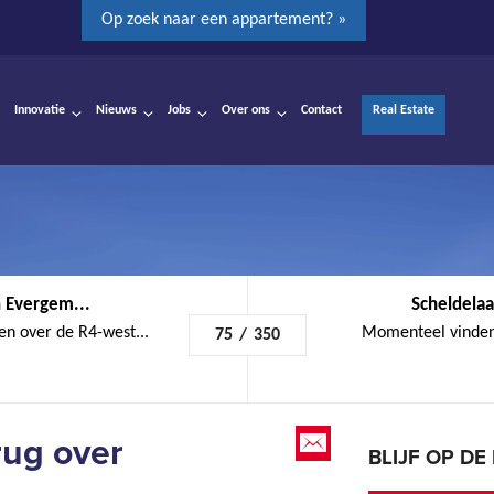
Op zoek naar een appartement? »
Innovatie
Nieuws
Jobs
Over ons
Contact
Real Estate
 Evergem...
Scheldelaa
n over de R4-west...
Momenteel vinden 
75
/
350
ug over
BLIJF OP D