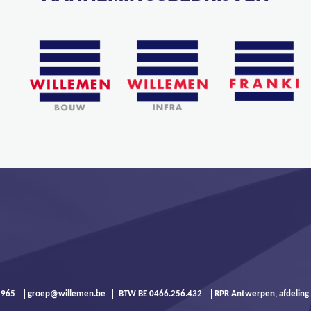
9 965
groep@willemen.be
BTW BE 0466.256.432
RPR Antwerpen, afdeling