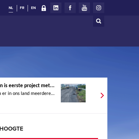
NL
FR
EN
Zoeken
Zoekveld
n is eerste project met...
er in ons land meerdere...
E HOOGTE