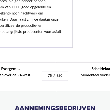
oces in eigen beheer hebben.
am van 1.000 goed opgeleide en
ekend- noch nachtwerk om
erken. Daarnaast zijn we dankzij onze
ertificeerde productie- en
 belangrijkste producenten voor asfalt
 Evergem...
Scheldelaa
n over de R4-west...
Momenteel vinden 
75
/
350
AANNEMINGSBEDRIJVEN