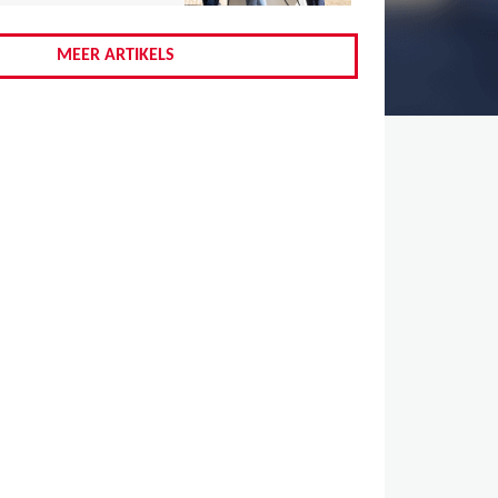
,
,
MEER ARTIKELS
,
,
,
,
,