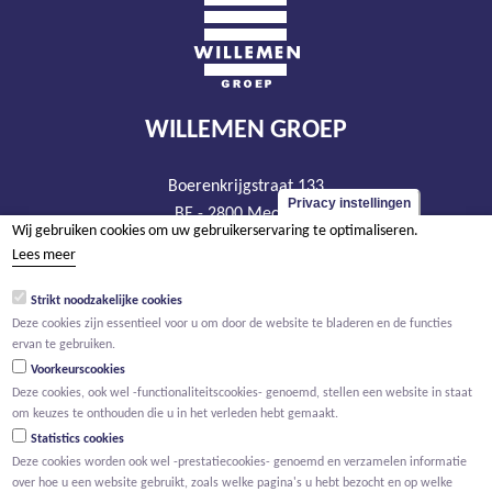
WILLEMEN GROEP
Boerenkrijgstraat 133
Privacy instellingen
BE - 2800 Mechelen
Wij gebruiken cookies om uw gebruikerservaring te optimaliseren.
tel +32 15 569 965
Lees meer
groep@willemen.be
Strikt noodzakelijke cookies
BTW BE 0466.256.432
Deze cookies zijn essentieel voor u om door de website te bladeren en de functies
RPR Antwerpen, afdeling Mechelen
ervan te gebruiken.
Voorkeurscookies
Deze cookies, ook wel -functionaliteitscookies- genoemd, stellen een website in staat
om keuzes te onthouden die u in het verleden hebt gemaakt.
Statistics cookies
Deze cookies worden ook wel -prestatiecookies- genoemd en verzamelen informatie
over hoe u een website gebruikt, zoals welke pagina's u hebt bezocht en op welke