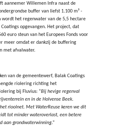
eft aannemer Willemen Infra naast de
dergrondse buffer van liefst 1.100 m³ -
in wordt het regenwater van de 5,5 hectare
Coatings opgevangen. Het project, dat
60 euro steun van het Europees Fonds voor
r meer omdat er dankzij de buffering
n met afvalwater.
aken van de gemeentewerf, Balak Coatings
engde riolering richting het
olering bij Fluvius: “
Bij hevige regenval
rijventerrein en in de Holvense Beek.
 het rioolnet. Met WaterReuse keren we dit
idt tot minder wateroverlast, een betere
ood aan grondwaterwinning
.”