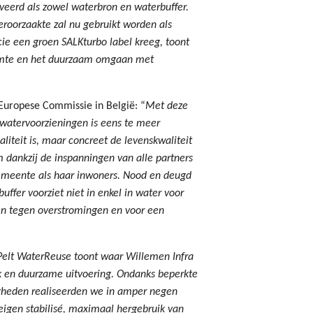
veerd als zowel waterbron en waterbuffer.
roorzaakte zal nu gebruikt worden als
ncie een groen SALKturbo label kreeg, toont
ruimte en het duurzaam omgaan met
uropese Commissie in België: “
Met deze
 watervoorzieningen is eens te meer
iteit is, maar concreet de levenskwaliteit
m dankzij de inspanningen van alle partners
gemeente als haar inwoners. Nood en deugd
uffer voorziet niet in enkel in water voor
en tegen overstromingen en voor een
Pelt WaterReuse toont waar Willemen Infra
rk en duurzame uitvoering. Ondanks beperkte
heden realiseerden we in amper negen
eigen stabilisé, maximaal hergebruik van