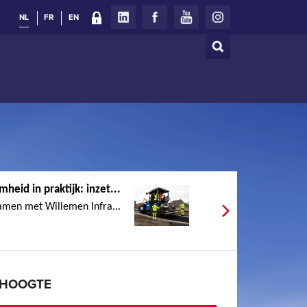
NL
FR
EN
Zoeken
Zoekveld
heid in praktijk: inzet...
samen met Willemen Infra...
E HOOGTE