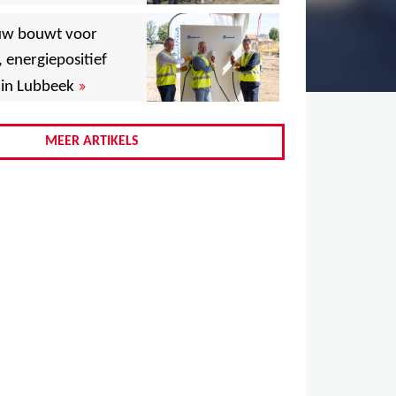
,
uw bouwt voor
,
, energiepositief
»
in Lubbeek
,
,
MEER ARTIKELS
,
,
,
,
,