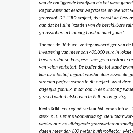
van de omliggende bedrijven als het ware geacti
Regenwater dat eerder wegvloeide en overlast ve
grondstof. Dit EFRO-project, dat vanuit de Provi
aan dat het slim inzetten van de beschikbare 
grondstoffen in Limburg hand in hand gaan
.”
Thomas de Béthune, vertegenwoordiger van de E
investering van meer dan 400.000 euro in lokale
bewezen dat de Europese Unie geen abstracte real
van velen verbetert. De buffer die tot stand kwa
kan nu effectief ingezet worden door zowel de 
stromen perfect samen in dit project, want deze b
dagelijks gebruik, maar ook in een krachtig wap
gezond waterhuishouden in Pelt en omgeving
.”
Kevin Krikilion, regiodirecteur Willemen Infra: “
sterk in is: slimme voorbereiding, sterk teamwo
werkruimte en uitdagende grondwateromstandig
dagen meer dan 600 meter buffercollector. Met 