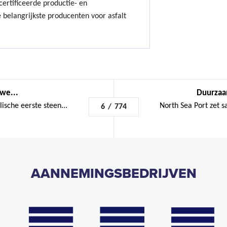
ertificeerde productie- en
 belangrijkste producenten voor asfalt
uwe...
Duurzaam
sche eerste steen...
North Sea Port zet 
6
/
774
AANNEMINGSBEDRIJVEN