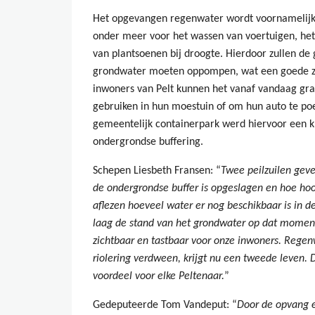
Het opgevangen regenwater wordt voornamelijk
onder meer voor het wassen van voertuigen, he
van plantsoenen bij droogte. Hierdoor zullen d
grondwater moeten oppompen, wat een goede za
inwoners van Pelt kunnen het vanaf vandaag gra
gebruiken in hun moestuin of om hun auto te poe
gemeentelijk containerpark werd hiervoor een kr
ondergrondse buffering.
Schepen Liesbeth Fransen: “
Twee peilzuilen gev
de ondergrondse buffer is opgeslagen en hoe hoo
aflezen hoeveel water er nog beschikbaar is in 
laag de stand van het grondwater op dat moment 
zichtbaar en tastbaar voor onze inwoners. Regenw
riolering verdween, krijgt nu een tweede leven. 
voordeel voor elke Peltenaar.
”
Gedeputeerde Tom Vandeput: “
Door de opvang 