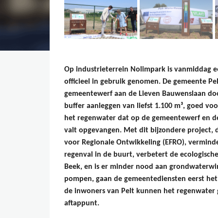
Op industrieterrein Nolimpark is vanmiddag 
officieel in gebruik genomen. De gemeente Pelt
gemeentewerf aan de Lieven Bauwenslaan doo
buffer aanleggen van liefst 1.100 m³, goed voo
het regenwater dat op de gemeentewerf en de
valt opgevangen. Met dit bijzondere project,
voor Regionale Ontwikkeling (EFRO), verminder
regenval in de buurt, verbetert de ecologisch
Beek, en is er minder nood aan grondwaterwin
pompen, gaan de gemeentediensten eerst he
de inwoners van Pelt kunnen het regenwater g
aftappunt.