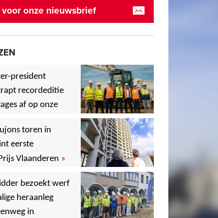
in voor onze nieuwsbrief
ZEN
er-president
rapt recordeditie
ages af op onze
»
,
ujons toren in
nt eerste
»
Prijs Vlaanderen
,
idder bezoekt werf
lige heraanleg
,
,
eenweg in