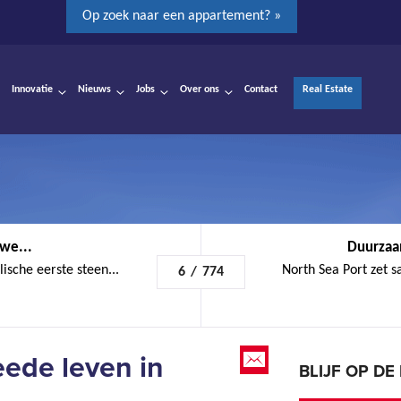
Op zoek naar een appartement? »
Innovatie
Nieuws
Jobs
Over ons
Contact
Real Estate
uwe...
Duurzaam
sche eerste steen...
North Sea Port zet 
6
/
774
eede leven in
BLIJF OP D