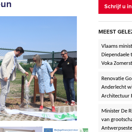
eun
Schrijf u 
MEEST GELE
Vlaams minist
Diependaele t
Voka Zomerst
werf in Asse
Renovatie Go
Anderlecht wi
Architectuur 
Minister De R
van grootscha
Antwerpsest