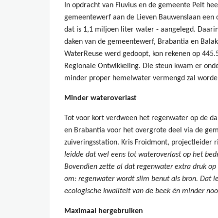
In opdracht van Fluvius en de gemeente Pelt he
gemeentewerf aan de Lieven Bauwenslaan een on
dat is 1,1 miljoen liter water - aangelegd. Daar
daken van de gemeentewerf, Brabantia en Balak 
WaterReuse werd gedoopt, kon rekenen op 445.5
Regionale Ontwikkeling. Die steun kwam er onde
minder proper hemelwater vermengd zal worde
Minder wateroverlast
Tot voor kort verdween het regenwater op de d
en Brabantia voor het overgrote deel via de gem
zuiveringsstation. Kris Froidmont, projectleider ri
leidde dat wel eens tot wateroverlast op het bed
Bovendien zette al dat regenwater extra druk op
om: regenwater wordt slim benut als bron. Dat le
ecologische kwaliteit van de beek én minder n
Maximaal hergebruiken