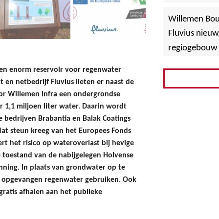
»
Hoboken
Willemen Bo
Fluvius nieuw
regiogebouw 
een enorm reservoir voor regenwater
 en netbedrijf Fluvius lieten er naast de
r Willemen Infra een ondergrondse
r 1,1 miljoen liter water. Daarin wordt
 bedrijven Brabantia en Balak Coatings
 dat steun kreeg van het Europees Fonds
t het risico op wateroverlast bij hevige
e toestand van de nabijgelegen Holvense
ning. In plaats van grondwater op te
t opgevangen regenwater gebruiken. Ook
ratis afhalen aan het publieke