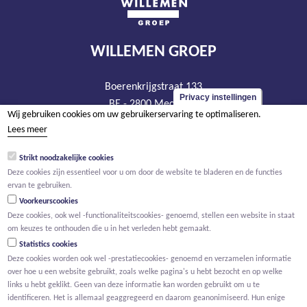
WILLEMEN GROEP
Boerenkrijgstraat 133
Privacy instellingen
BE - 2800 Mechelen
Wij gebruiken cookies om uw gebruikerservaring te optimaliseren.
tel +32 15 569 965
Lees meer
groep@willemen.be
Strikt noodzakelijke cookies
BTW BE 0466.256.432
Deze cookies zijn essentieel voor u om door de website te bladeren en de functies
RPR Antwerpen, afdeling Mechelen
ervan te gebruiken.
Voorkeurscookies
Deze cookies, ook wel -functionaliteitscookies- genoemd, stellen een website in staat
om keuzes te onthouden die u in het verleden hebt gemaakt.
Statistics cookies
Deze cookies worden ook wel -prestatiecookies- genoemd en verzamelen informatie
over hoe u een website gebruikt, zoals welke pagina's u hebt bezocht en op welke
links u hebt geklikt. Geen van deze informatie kan worden gebruikt om u te
identificeren. Het is allemaal geaggregeerd en daarom geanonimiseerd. Hun enige