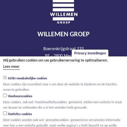
WILLEMEN GROEP
Boerenkrijgstraat 133
Privacy instellingen
BE - 2800 Mechelen
Wij gebruiken cookies om uw gebruikerservaring te optimaliseren.
tel +32 15 569 965
Lees meer
groep@willemen.be
Strikt noodzakelijke cookies
BTW BE 0466.256.432
Deze cookies zijn essentieel voor u om door de website te bladeren en de functies
RPR Antwerpen, afdeling Mechelen
ervan te gebruiken.
Voorkeurscookies
Deze cookies, ook wel -functionaliteitscookies- genoemd, stellen een website in staat
om keuzes te onthouden die u in het verleden hebt gemaakt.
Statistics cookies
Deze cookies worden ook wel -prestatiecookies- genoemd en verzamelen informatie
over hoe u een website gebruikt, zoals welke pagina's u hebt bezocht en op welke