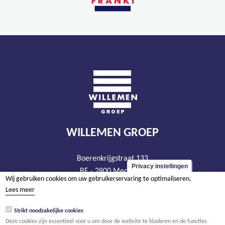
WILLEMEN GROEP
Boerenkrijgstraat 133
Privacy instellingen
BE - 2800 Mechelen
Wij gebruiken cookies om uw gebruikerservaring te optimaliseren.
tel +32 15 569 965
Lees meer
groep@willemen.be
Strikt noodzakelijke cookies
BTW BE 0466.256.432
Deze cookies zijn essentieel voor u om door de website te bladeren en de functies