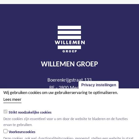
WILLEMEN GROEP
Boerenkrijgstraat 133
Privacy instellingen
BE - 2800 Mechelen
Wij gebruiken cookies om uw gebruikerservaring te optimaliseren.
tel +32 15 569 965
Lees meer
groep@willemen.be
Strikt noodzakelijke cookies
BTW BE 0466.256.432
Deze cookies zijn essentieel voor u om door de website te bladeren en de functies
RPR Antwerpen, afdeling Mechelen
ervan te gebruiken.
Voorkeurscookies
Deze cookies, ook wel -functionaliteitscookies- genoemd, stellen een website in staat