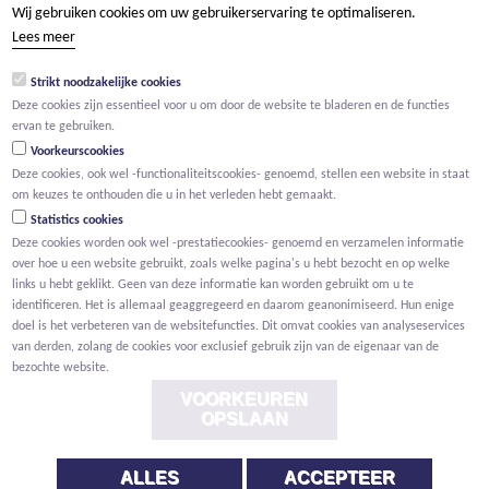
Wij gebruiken cookies om uw gebruikerservaring te optimaliseren.
tel +32 15 569 965
Lees meer
groep@willemen.be
Strikt noodzakelijke cookies
BTW BE 0466.256.432
Deze cookies zijn essentieel voor u om door de website te bladeren en de functies
RPR Antwerpen, afdeling Mechelen
ervan te gebruiken.
Voorkeurscookies
Deze cookies, ook wel -functionaliteitscookies- genoemd, stellen een website in staat
om keuzes te onthouden die u in het verleden hebt gemaakt.
Statistics cookies
Deze cookies worden ook wel -prestatiecookies- genoemd en verzamelen informatie
over hoe u een website gebruikt, zoals welke pagina's u hebt bezocht en op welke
links u hebt geklikt. Geen van deze informatie kan worden gebruikt om u te
identificeren. Het is allemaal geaggregeerd en daarom geanonimiseerd. Hun enige
doel is het verbeteren van de websitefuncties. Dit omvat cookies van analyseservices
van derden, zolang de cookies voor exclusief gebruik zijn van de eigenaar van de
bezochte website.
VOORKEUREN
OPSLAAN
ALLES
ACCEPTEER
Voorwaarden
Privacy
Cookies
Melding klokkenluider