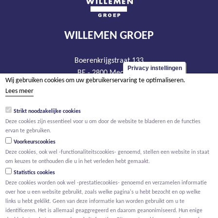
WILLEMEN GROEP
Boerenkrijgstraat 133
Privacy instellingen
BE - 2800 Mechelen
Wij gebruiken cookies om uw gebruikerservaring te optimaliseren.
tel +32 15 569 965
Lees meer
groep@willemen.be
Strikt noodzakelijke cookies
BTW BE 0466.256.432
Deze cookies zijn essentieel voor u om door de website te bladeren en de functies
RPR Antwerpen, afdeling Mechelen
ervan te gebruiken.
Voorkeurscookies
Deze cookies, ook wel -functionaliteitscookies- genoemd, stellen een website in staat
om keuzes te onthouden die u in het verleden hebt gemaakt.
Statistics cookies
Deze cookies worden ook wel -prestatiecookies- genoemd en verzamelen informatie
over hoe u een website gebruikt, zoals welke pagina's u hebt bezocht en op welke
links u hebt geklikt. Geen van deze informatie kan worden gebruikt om u te
identificeren. Het is allemaal geaggregeerd en daarom geanonimiseerd. Hun enige