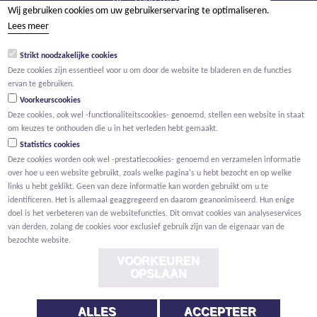
Wij gebruiken cookies om uw gebruikerservaring te optimaliseren.
tel +32 15 569 965
Lees meer
groep@willemen.be
Strikt noodzakelijke cookies
BTW BE 0466.256.432
Deze cookies zijn essentieel voor u om door de website te bladeren en de functies
RPR Antwerpen, afdeling Mechelen
ervan te gebruiken.
Voorkeurscookies
Deze cookies, ook wel -functionaliteitscookies- genoemd, stellen een website in staat
om keuzes te onthouden die u in het verleden hebt gemaakt.
Statistics cookies
Deze cookies worden ook wel -prestatiecookies- genoemd en verzamelen informatie
over hoe u een website gebruikt, zoals welke pagina's u hebt bezocht en op welke
links u hebt geklikt. Geen van deze informatie kan worden gebruikt om u te
identificeren. Het is allemaal geaggregeerd en daarom geanonimiseerd. Hun enige
doel is het verbeteren van de websitefuncties. Dit omvat cookies van analyseservices
van derden, zolang de cookies voor exclusief gebruik zijn van de eigenaar van de
bezochte website.
VOORKEUREN
OPSLAAN
ALLES
ACCEPTEER
Voorwaarden
Privacy
Cookies
Melding klokkenluider