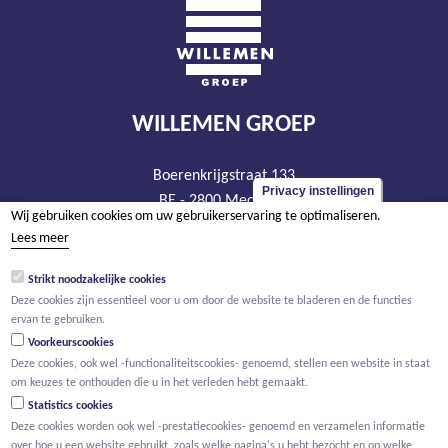
WILLEMEN GROEP
Boerenkrijgstraat 133
Privacy instellingen
BE - 2800 Mechelen
Wij gebruiken cookies om uw gebruikerservaring te optimaliseren.
tel +32 15 569 965
Lees meer
groep@willemen.be
Strikt noodzakelijke cookies
BTW BE 0466.256.432
Deze cookies zijn essentieel voor u om door de website te bladeren en de functies
RPR Antwerpen, afdeling Mechelen
ervan te gebruiken.
Voorkeurscookies
Deze cookies, ook wel -functionaliteitscookies- genoemd, stellen een website in staat
om keuzes te onthouden die u in het verleden hebt gemaakt.
Statistics cookies
Deze cookies worden ook wel -prestatiecookies- genoemd en verzamelen informatie
over hoe u een website gebruikt, zoals welke pagina's u hebt bezocht en op welke