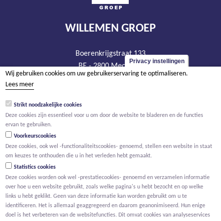
WILLEMEN GROEP
Boerenkrijgstraat 133
Privacy instellingen
BE - 2800 Mechelen
Wij gebruiken cookies om uw gebruikerservaring te optimaliseren.
tel +32 15 569 965
Lees meer
groep@willemen.be
Strikt noodzakelijke cookies
BTW BE 0466.256.432
Deze cookies zijn essentieel voor u om door de website te bladeren en de functies
RPR Antwerpen, afdeling Mechelen
ervan te gebruiken.
Voorkeurscookies
Deze cookies, ook wel -functionaliteitscookies- genoemd, stellen een website in staat
om keuzes te onthouden die u in het verleden hebt gemaakt.
Statistics cookies
Deze cookies worden ook wel -prestatiecookies- genoemd en verzamelen informatie
over hoe u een website gebruikt, zoals welke pagina's u hebt bezocht en op welke
links u hebt geklikt. Geen van deze informatie kan worden gebruikt om u te
identificeren. Het is allemaal geaggregeerd en daarom geanonimiseerd. Hun enige
doel is het verbeteren van de websitefuncties. Dit omvat cookies van analyseservices