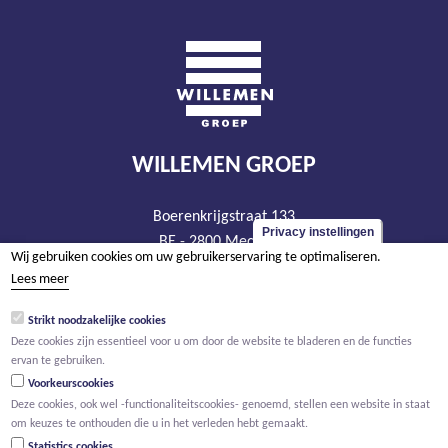
WILLEMEN GROEP
Boerenkrijgstraat 133
Privacy instellingen
BE - 2800 Mechelen
Wij gebruiken cookies om uw gebruikerservaring te optimaliseren.
tel +32 15 569 965
Lees meer
groep@willemen.be
Strikt noodzakelijke cookies
BTW BE 0466.256.432
Deze cookies zijn essentieel voor u om door de website te bladeren en de functies
RPR Antwerpen, afdeling Mechelen
ervan te gebruiken.
Voorkeurscookies
Deze cookies, ook wel -functionaliteitscookies- genoemd, stellen een website in staat
om keuzes te onthouden die u in het verleden hebt gemaakt.
Statistics cookies