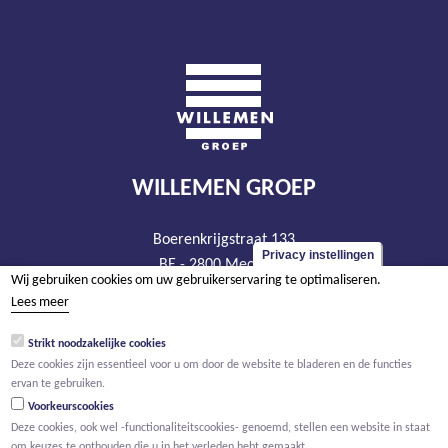
WILLEMEN GROEP
Boerenkrijgstraat 133
Privacy instellingen
BE - 2800 Mechelen
Wij gebruiken cookies om uw gebruikerservaring te optimaliseren.
tel +32 15 569 965
Lees meer
groep@willemen.be
Strikt noodzakelijke cookies
BTW BE 0466.256.432
Deze cookies zijn essentieel voor u om door de website te bladeren en de functies
RPR Antwerpen, afdeling Mechelen
ervan te gebruiken.
Voorkeurscookies
Deze cookies, ook wel -functionaliteitscookies- genoemd, stellen een website in staat
om keuzes te onthouden die u in het verleden hebt gemaakt.