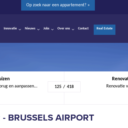
Op zoek naar een appartement? »
Innovatie
Nieuws
Jobs
Over ons
Contact
Real Estate
uizen
Renovati
brug en aanpassen...
Renovatie v
125
/
418
 - BRUSSELS AIRPORT