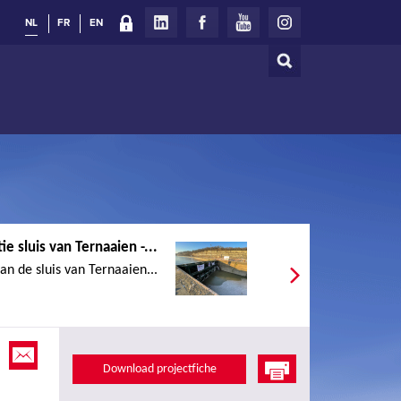
NL
FR
EN
Zoeken
Zoekveld
e sluis van Ternaaien -...
an de sluis van Ternaaien...
Download projectfiche