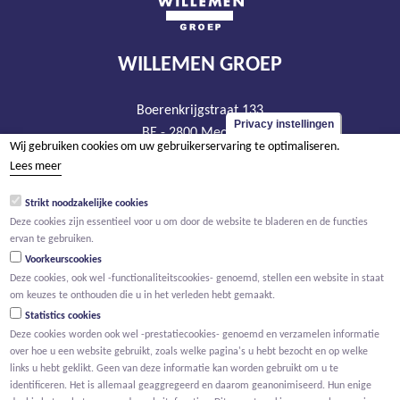
WILLEMEN GROEP
Boerenkrijgstraat 133
Privacy instellingen
BE - 2800 Mechelen
Wij gebruiken cookies om uw gebruikerservaring te optimaliseren.
tel +32 15 569 965
Lees meer
groep@willemen.be
Strikt noodzakelijke cookies
BTW BE 0466.256.432
Deze cookies zijn essentieel voor u om door de website te bladeren en de functies
RPR Antwerpen, afdeling Mechelen
ervan te gebruiken.
Voorkeurscookies
Deze cookies, ook wel -functionaliteitscookies- genoemd, stellen een website in staat
om keuzes te onthouden die u in het verleden hebt gemaakt.
Statistics cookies
Deze cookies worden ook wel -prestatiecookies- genoemd en verzamelen informatie
over hoe u een website gebruikt, zoals welke pagina's u hebt bezocht en op welke
links u hebt geklikt. Geen van deze informatie kan worden gebruikt om u te
identificeren. Het is allemaal geaggregeerd en daarom geanonimiseerd. Hun enige