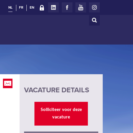
NL
FR
EN
Zoeken
Zoekveld
VACATURE DETAILS
Solliciteer voor deze
vacature