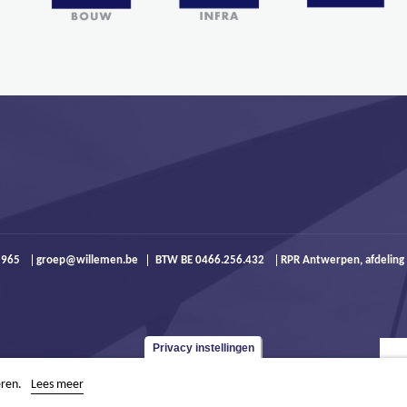
9 965
groep@willemen.be
BTW BE 0466.256.432
RPR Antwerpen, afdeling
Privacy instellingen
eren.
Lees meer