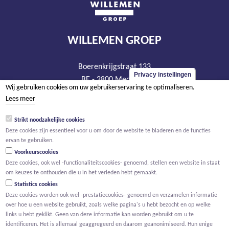
WILLEMEN GROEP
Boerenkrijgstraat 133
Privacy instellingen
BE - 2800 Mechelen
Wij gebruiken cookies om uw gebruikerservaring te optimaliseren.
tel +32 15 569 965
Lees meer
groep@willemen.be
Strikt noodzakelijke cookies
BTW BE 0466.256.432
Deze cookies zijn essentieel voor u om door de website te bladeren en de functies
RPR Antwerpen, afdeling Mechelen
ervan te gebruiken.
Voorkeurscookies
Deze cookies, ook wel -functionaliteitscookies- genoemd, stellen een website in staat
om keuzes te onthouden die u in het verleden hebt gemaakt.
Statistics cookies
Deze cookies worden ook wel -prestatiecookies- genoemd en verzamelen informatie
over hoe u een website gebruikt, zoals welke pagina's u hebt bezocht en op welke
links u hebt geklikt. Geen van deze informatie kan worden gebruikt om u te
identificeren. Het is allemaal geaggregeerd en daarom geanonimiseerd. Hun enige