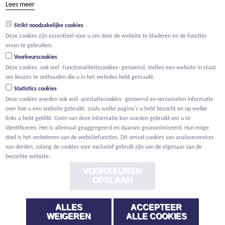
Lees meer
groep@willemen.be
Strikt noodzakelijke cookies
BTW BE 0466.256.432
Deze cookies zijn essentieel voor u om door de website te bladeren en de functies
RPR Antwerpen, afdeling Mechelen
ervan te gebruiken.
Voorkeurscookies
Deze cookies, ook wel -functionaliteitscookies- genoemd, stellen een website in staat
om keuzes te onthouden die u in het verleden hebt gemaakt.
Statistics cookies
Deze cookies worden ook wel -prestatiecookies- genoemd en verzamelen informatie
over hoe u een website gebruikt, zoals welke pagina's u hebt bezocht en op welke
links u hebt geklikt. Geen van deze informatie kan worden gebruikt om u te
identificeren. Het is allemaal geaggregeerd en daarom geanonimiseerd. Hun enige
doel is het verbeteren van de websitefuncties. Dit omvat cookies van analyseservices
van derden, zolang de cookies voor exclusief gebruik zijn van de eigenaar van de
bezochte website.
VOORKEUREN
OPSLAAN
ALLES
ACCEPTEER
Voorwaarden
Privacy
Cookies
Melding klokkenluider
WEIGEREN
ALLE COOKIES