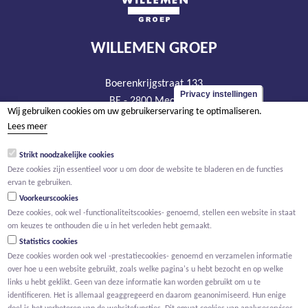
WILLEMEN GROEP
Boerenkrijgstraat 133
Privacy instellingen
BE - 2800 Mechelen
Wij gebruiken cookies om uw gebruikerservaring te optimaliseren.
tel +32 15 569 965
Lees meer
groep@willemen.be
Strikt noodzakelijke cookies
BTW BE 0466.256.432
Deze cookies zijn essentieel voor u om door de website te bladeren en de functies
RPR Antwerpen, afdeling Mechelen
ervan te gebruiken.
Voorkeurscookies
Deze cookies, ook wel -functionaliteitscookies- genoemd, stellen een website in staat
om keuzes te onthouden die u in het verleden hebt gemaakt.
Statistics cookies
Deze cookies worden ook wel -prestatiecookies- genoemd en verzamelen informatie
over hoe u een website gebruikt, zoals welke pagina's u hebt bezocht en op welke
links u hebt geklikt. Geen van deze informatie kan worden gebruikt om u te
identificeren. Het is allemaal geaggregeerd en daarom geanonimiseerd. Hun enige