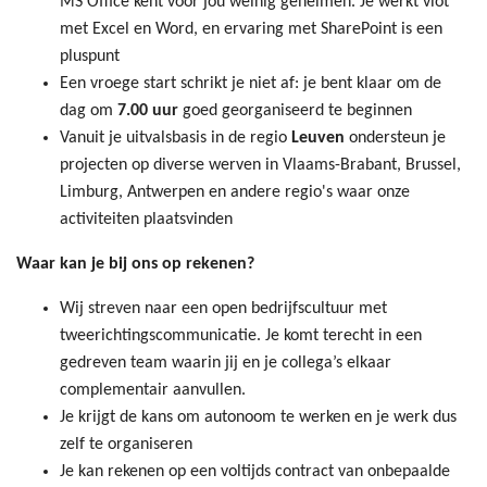
MS Office kent voor jou weinig geheimen. Je werkt vlot
met Excel en Word, en ervaring met SharePoint is een
pluspunt
Een vroege start schrikt je niet af: je bent klaar om de
dag om
7.00 uur
goed georganiseerd te beginnen
Vanuit je uitvalsbasis in de regio
Leuven
ondersteun je
projecten op diverse werven in Vlaams-Brabant, Brussel,
Limburg, Antwerpen en andere regio's waar onze
activiteiten plaatsvinden
Waar kan je bij ons op rekenen?
Wij streven naar een open bedrijfscultuur met
tweerichtingscommunicatie. Je komt terecht in een
gedreven team waarin jij en je collega’s elkaar
complementair aanvullen.
Je krijgt de kans om autonoom te werken en je werk dus
zelf te organiseren
Je kan rekenen op een voltijds contract van onbepaalde