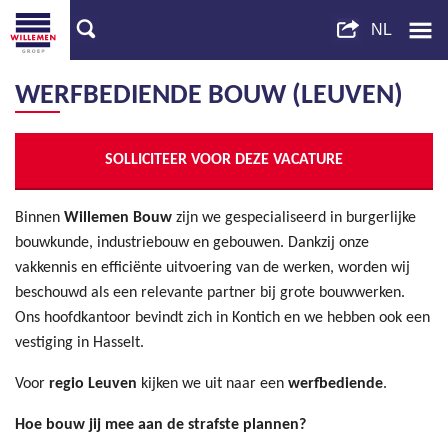
WERFBEDIENDE BOUW (LEUVEN)
SOLLICITEER VOOR DEZE VACATURE
Binnen
Willemen
B
ouw
zijn we gespecialiseerd in burgerlijke
bouwkunde, industriebouw en gebouwen. Dankzij onze
vakkennis en efficiënte uitvoering van de werken, worden wij
beschouwd als een relevante partner bij grote bouwwerken.
Ons hoofdkantoor bevindt zich in Kontich en we hebben ook een
vestiging in Hasselt.
Voor
regio Leuven
kijken we uit naar een
werfbediende
.
Hoe bouw jij mee aan de strafste plannen?