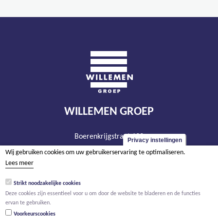
WILLEMEN GROEP
Boerenkrijgstraat 133
Privacy instellingen
BE - 2800 Mechelen
Wij gebruiken cookies om uw gebruikerservaring te optimaliseren.
tel +32 15 569 965
Lees meer
groep@willemen.be
Strikt noodzakelijke cookies
BTW BE 0466.256.432
Deze cookies zijn essentieel voor u om door de website te bladeren en de functies
ervan te gebruiken.
RPR Antwerpen, afdeling Mechelen
Voorkeurscookies