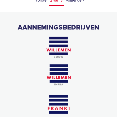
‹ vorige
2 van 3
volgende ›
AANNEMINGSBEDRIJVEN