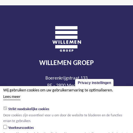
WILLEMEN GROEP
Boerenkrijgstraat 133
Privacy instellingen
BE - 2800 Mechelen
Wij gebruiken cookies om uw gebruikerservaring te optimaliseren.
tel +32 15 569 965
Lees meer
groep@willemen.be
Strikt noodzakelijke cookies
BTW BE 0466.256.432
Deze cookies zijn essentieel voor u om door de website te bladeren en de functies
RPR Antwerpen, afdeling Mechelen
ervan te gebruiken.
Voorkeurscookies