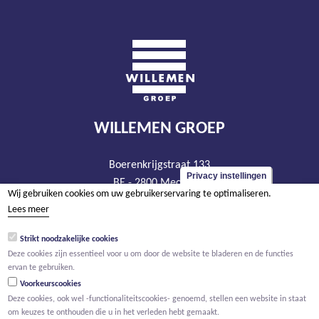
WILLEMEN GROEP
Boerenkrijgstraat 133
Privacy instellingen
BE - 2800 Mechelen
Wij gebruiken cookies om uw gebruikerservaring te optimaliseren.
tel +32 15 569 965
Lees meer
groep@willemen.be
Strikt noodzakelijke cookies
BTW BE 0466.256.432
Deze cookies zijn essentieel voor u om door de website te bladeren en de functies
RPR Antwerpen, afdeling Mechelen
ervan te gebruiken.
Voorkeurscookies
Deze cookies, ook wel -functionaliteitscookies- genoemd, stellen een website in staat
om keuzes te onthouden die u in het verleden hebt gemaakt.