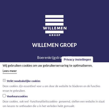
WILLEMEN GROEP
Boerenkrijgstraat 133
Privacy instellingen
BE - 2800 Mechelen
Wij gebruiken cookies om uw gebruikerservaring te optimaliseren.
tel +32 15 569 965
Lees meer
groep@willemen.be
Strikt noodzakelijke cookies
BTW BE 0466.256.432
Deze cookies zijn essentieel voor u om door de website te bladeren en de functies
ervan te gebruiken.
RPR Antwerpen, afdeling Mechelen
Voorkeurscookies
Deze cookies, ook wel -functionaliteitscookies- genoemd, stellen een website in staat
om keuzes te onthouden die u in het verleden hebt gemaakt.