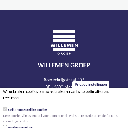
WILLEMEN GROEP
Boerenkrijgstraat 133
Privacy instellingen
BE - 2800 Mechelen
Wij gebruiken cookies om uw gebruikerservaring te optimaliseren.
tel +32 15 569 965
Lees meer
groep@willemen.be
Strikt noodzakelijke cookies
BTW BE 0466.256.432
Deze cookies zijn essentieel voor u om door de website te bladeren en de functies
RPR Antwerpen, afdeling Mechelen
ervan te gebruiken.