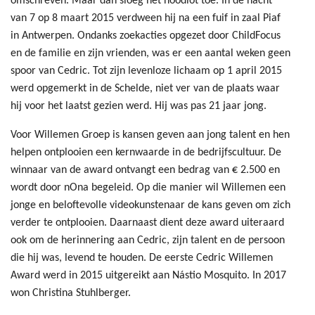
omschreven. Maar dan sloeg het noodlot toe. In de nacht
van 7 op 8 maart 2015 verdween hij na een fuif in zaal Piaf
in Antwerpen. Ondanks zoekacties opgezet door ChildFocus
en de familie en zijn vrienden, was er een aantal weken geen
spoor van Cedric. Tot zijn levenloze lichaam op 1 april 2015
werd opgemerkt in de Schelde, niet ver van de plaats waar
hij voor het laatst gezien werd. Hij was pas 21 jaar jong.
Voor Willemen Groep is kansen geven aan jong talent en hen
helpen ontplooien een kernwaarde in de bedrijfscultuur. De
winnaar van de award ontvangt een bedrag van € 2.500 en
wordt door nOna begeleid. Op die manier wil Willemen een
jonge en beloftevolle videokunstenaar de kans geven om zich
verder te ontplooien. Daarnaast dient deze award uiteraard
ook om de herinnering aan Cedric, zijn talent en de persoon
die hij was, levend te houden. De eerste Cedric Willemen
Award werd in 2015 uitgereikt aan Nástio Mosquito. In 2017
won Christina Stuhlberger.