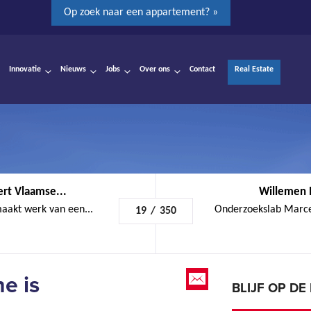
Op zoek naar een appartement? »
Innovatie
Nieuws
Jobs
Over ons
Contact
Real Estate
rt Vlaamse...
Willemen I
akt werk van een...
Onderzoekslab Marcel
19
/
350
e is
BLIJF OP D