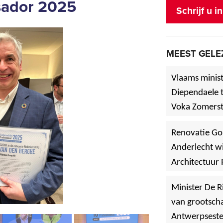
sador 2025
Schrijf u 
MEEST GELE
Vlaams minist
Diependaele t
Voka Zomerst
werf in Asse
Renovatie Go
Anderlecht wi
Architectuur 
Minister De R
van grootscha
Antwerpsest