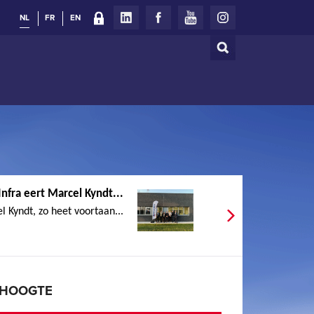
NL
FR
EN
Zoeken
Zoekveld
nfra eert Marcel Kyndt...
 Kyndt, zo heet voortaan...
E HOOGTE