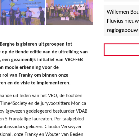
»
Hoboken
Willemen Bo
Fluvius nieuw
regiogebouw 
rghe is gisteren uitgeroepen tot
op de tiende editie van de uitreiking van
, een gezamenlijk initiatief van VBO-FEB
een mooie erkenning voor de
 rol van Franky om binnen onze
ren en de visie te implementeren.
aande uit leden van het VBO, de hoofden
n Time4Society en de juryvoorzitters Monica
eroy (gewezen gedelegeerd bestuurder VDAB
en 5 Franstalige laureaten. Per taalgebied
 Ambassadors gekozen. Claudia Verswyver
sional, onze Franky en Wouter van Besien