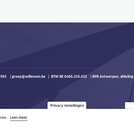
9 965
groep@willemen.be
BTW BE 0466.256.432
RPR Antwerpen, afdeling
Privacy instellingen
eren.
Lees meer