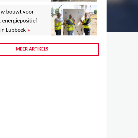
,
uw bouwt voor
,
, energiepositief
»
in Lubbeek
,
,
MEER ARTIKELS
,
,
,
,
,