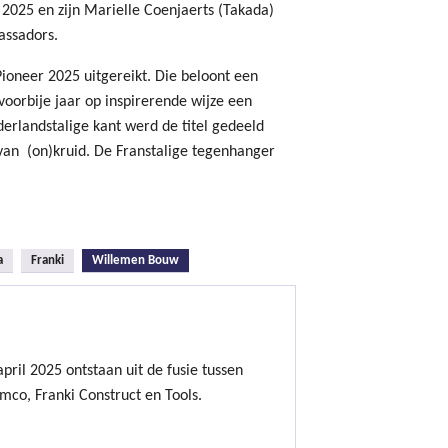
l 2025 en zijn Marielle Coenjaerts (Takada)
assadors.
Pioneer 2025 uitgereikt. Die beloont een
voorbije jaar op inspirerende wijze een
erlandstalige kant werd de titel gedeeld
van (on)kruid. De Franstalige tegenhanger
(actieve tabblad)
a
Franki
Willemen Bouw
ril 2025 ontstaan uit de fusie tussen
mco, Franki Construct en Tools.