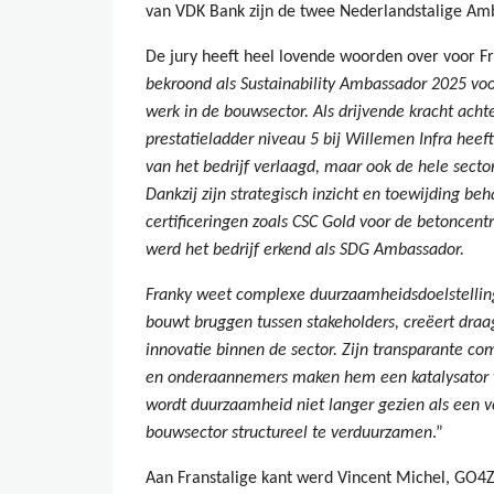
van VDK Bank zijn de twee Nederlandstalige Am
De jury heeft heel lovende woorden over voor Fr
bekroond als Sustainability Ambassador 2025 voo
werk in de bouwsector. Als drijvende kracht ach
prestatieladder niveau 5 bij Willemen Infra heeft
van het bedrijf verlaagd, maar ook de hele sect
Dankzij zijn strategisch inzicht en toewijding b
certificeringen zoals CSC Gold voor de betoncentr
werd het bedrijf erkend als SDG Ambassador.
Franky weet complexe duurzaamheidsdoelstellinge
bouwt bruggen tussen stakeholders, creëert draa
innovatie binnen de sector. Zijn transparante 
en onderaannemers maken hem een katalysator vo
wordt duurzaamheid niet langer gezien als een v
bouwsector structureel te verduurzamen
.”
Aan Franstalige kant werd Vincent Michel, GO