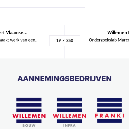
rt Vlaamse...
Willemen I
akt werk van een...
Onderzoekslab Marcel
19
/
350
AANNEMINGSBEDRIJVEN