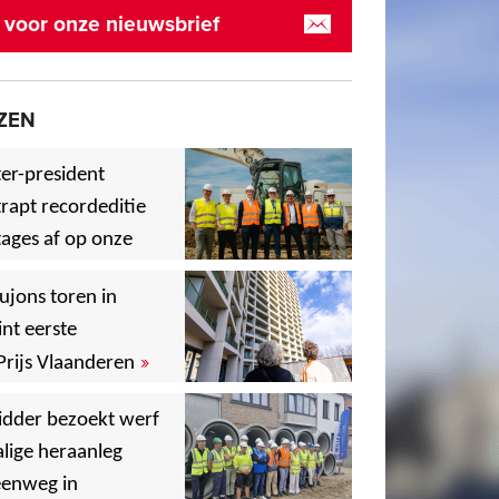
in voor onze nieuwsbrief
ZEN
er-president
rapt recordeditie
ages af op onze
»
,
ujons toren in
nt eerste
»
Prijs Vlaanderen
,
idder bezoekt werf
lige heraanleg
,
,
eenweg in