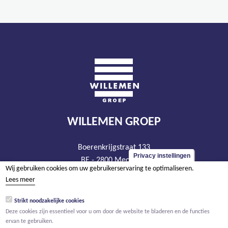
WILLEMEN GROEP
Boerenkrijgstraat 133
Privacy instellingen
BE - 2800 Mechelen
Wij gebruiken cookies om uw gebruikerservaring te optimaliseren.
tel +32 15 569 965
Lees meer
groep@willemen.be
Strikt noodzakelijke cookies
BTW BE 0466.256.432
Deze cookies zijn essentieel voor u om door de website te bladeren en de functies
RPR Antwerpen, afdeling Mechelen
ervan te gebruiken.