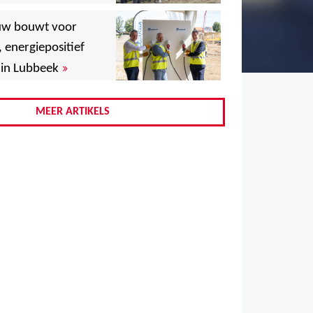
,
uw bouwt voor
,
, energiepositief
»
in Lubbeek
,
,
MEER ARTIKELS
,
,
,
,
,