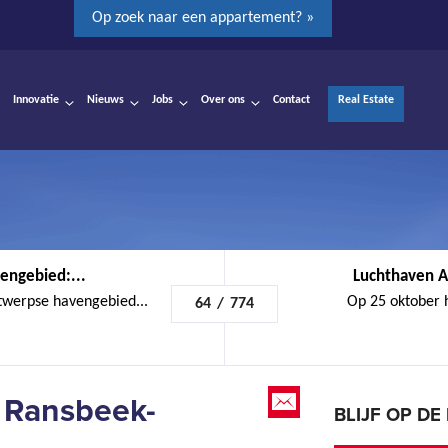
Op zoek naar een appartement? »
Innovatie
Nieuws
Jobs
Over ons
Contact
Real Estate
engebied:...
Luchthaven A
twerpse havengebied...
Op 25 oktober 
64
/
774
e Ransbeek-
BLIJF OP D