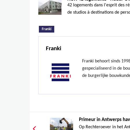
42 logements dans l'esprit des rés
de studios à destinations de perso
(actieve tabblad)
Franki
Franki
Franki behoort sinds 199
gespecialiseerd in de bo
de burgerlijke bouwkund
Primeur in Antwerps hav
Op Rechteroever in het An