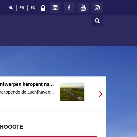
NL
FR
EN
Zoeken
Zoekveld
ntwerpen heropent na...
heropende de Luchthaven...
E HOOGTE