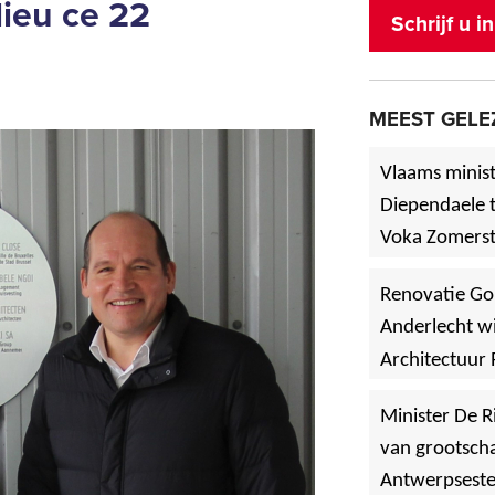
ieu ce 22
Schrijf u 
MEEST GELE
Vlaams minist
Diependaele t
Voka Zomerst
werf in Asse
Renovatie Go
Anderlecht wi
Architectuur 
Minister De R
van grootscha
Antwerpsest