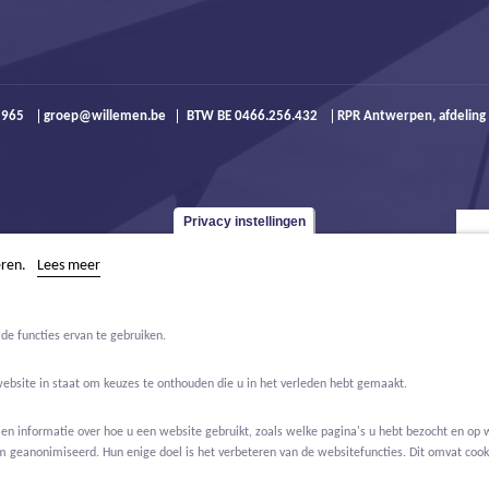
9 965
groep@willemen.be
BTW BE 0466.256.432
RPR Antwerpen, afdeling
Privacy instellingen
eren.
Lees meer
de functies ervan te gebruiken.
website in staat om keuzes te onthouden die u in het verleden hebt gemaakt.
 informatie over hoe u een website gebruikt, zoals welke pagina's u hebt bezocht en op w
m geanonimiseerd. Hun enige doel is het verbeteren van de websitefuncties. Dit omvat cooki
Jobs
Over ons
Contact
Real Estate