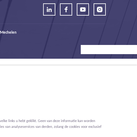
 Mechelen
elke links u hebt geklikt. Geen van deze informatie kan worden
es van analyseservices van derden, zolang de cookies voor exclusief
Voorwaarden
Privacy
Cookies
Melding klokkenluider