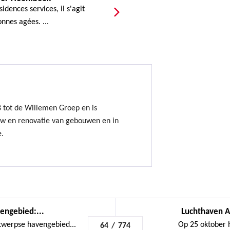
idences services, il s'agit
nnes agées. ...
8 tot de Willemen Groep en is
uw en renovatie van gebouwen en in
e.
engebied:...
Luchthaven A
twerpse havengebied...
Op 25 oktober 
64
/
774