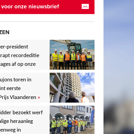
in voor onze nieuwsbrief
ZEN
er-president
rapt recordeditie
ages af op onze
»
,
ujons toren in
nt eerste
»
Prijs Vlaanderen
,
idder bezoekt werf
lige heraanleg
,
,
eenweg in