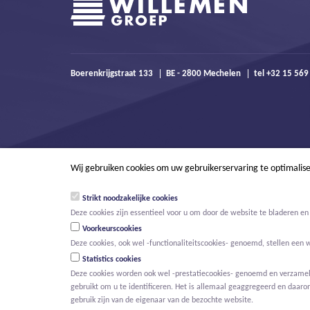
Boerenkrijgstraat 133
BE - 2800 Mechelen
tel +32 15 56
Wij gebruiken cookies om uw gebruikerservaring te optimalis
Strikt noodzakelijke cookies
Deze cookies zijn essentieel voor u om door de website te bladeren en 
Voorkeurscookies
Deze cookies, ook wel -functionaliteitscookies- genoemd, stellen een 
Statistics cookies
Deze cookies worden ook wel -prestatiecookies- genoemd en verzamelen
gebruikt om u te identificeren. Het is allemaal geaggregeerd en daaro
© Willemen Groep
Activiteiten
Projecten
Innovatie
Nieuws
gebruik zijn van de eigenaar van de bezochte website.
HOOFDMENU