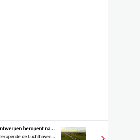
,
ntwerpen heropent na...
heropende de Luchthaven...