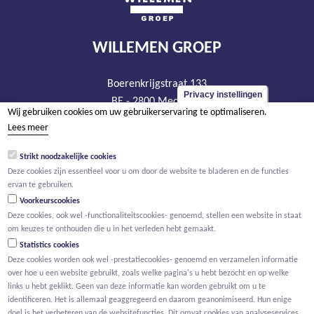
WILLEMEN GROEP
Boerenkrijgstraat 133
Privacy instellingen
BE - 2800 Mechelen
Wij gebruiken cookies om uw gebruikerservaring te optimaliseren.
tel +32 15 569 965
Lees meer
groep@willemen.be
Strikt noodzakelijke cookies
BTW BE 0466.256.432
Deze cookies zijn essentieel voor u om door de website te bladeren en de functies
RPR Antwerpen, afdeling Mechelen
ervan te gebruiken.
Voorkeurscookies
Deze cookies, ook wel -functionaliteitscookies- genoemd, stellen een website in staat
om keuzes te onthouden die u in het verleden hebt gemaakt.
Statistics cookies
Deze cookies worden ook wel -prestatiecookies- genoemd en verzamelen informatie
over hoe u een website gebruikt, zoals welke pagina's u hebt bezocht en op welke
links u hebt geklikt. Geen van deze informatie kan worden gebruikt om u te
identificeren. Het is allemaal geaggregeerd en daarom geanonimiseerd. Hun enige
doel is het verbeteren van de websitefuncties. Dit omvat cookies van analyseservices