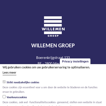
WILLEMEN GROEP
Boerenkrijgstraat 133
Privacy instellingen
BE - 2800 Mechelen
Wij gebruiken cookies om uw gebruikerservaring te optimaliseren.
tel +32 15 569 965
Lees meer
groep@willemen.be
Strikt noodzakelijke cookies
BTW BE 0466.256.432
Deze cookies zijn essentieel voor u om door de website te bladeren en de functies
RPR Antwerpen, afdeling Mechelen
ervan te gebruiken.
Voorkeurscookies
Deze cookies, ook wel -functionaliteitscookies- genoemd, stellen een website in staat