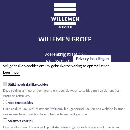
WILLEMEN GROEP
Boerenkrijgstraat 133
Privacy instellingen
BE - 2800 Mechelen
Wij gebruiken cookies om uw gebruikerservaring te optimaliseren.
tel +32 15 569 965
Lees meer
groep@willemen.be
Strikt noodzakelijke cookies
BTW BE 0466.256.432
Deze cookies zijn essentieel voor u om door de website te bladeren en de functies
RPR Antwerpen, afdeling Mechelen
ervan te gebruiken.
Voorkeurscookies
Deze cookies, ook wel -functionaliteitscookies- genoemd, stellen een website in staat
om keuzes te onthouden die u in het verleden hebt gemaakt.
Statistics cookies
Deze cookies worden ook wel -prestatiecookies- genoemd en verzamelen informatie