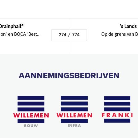
Drainphalt®
's Lands
ion’ en BOCA ‘Best...
Op de grens van B
274
/
774
AANNEMINGSBEDRIJVEN