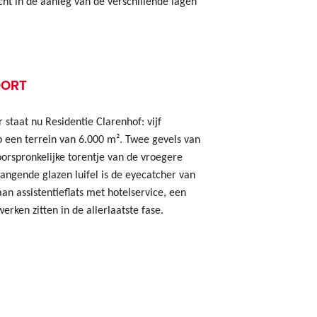
cht in de aanleg van de verschillende lagen
OORT
staat nu Residentie Clarenhof: vijf
p een terrein van 6.000 m². Twee gevels van
orspronkelijke torentje van de vroegere
angende glazen luifel is de eyecatcher van
n assistentieflats met hotelservice, een
erken zitten in de allerlaatste fase.