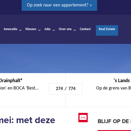
Op zoek naar een appartement? »
Innovatie
Nieuws
Jobs
Over ons
Contact
Real Estate
Drainphalt®
's Lands
ion’ en BOCA ‘Best...
Op de grens van B
274
/
774
ei: met deze
BLIJF OP D