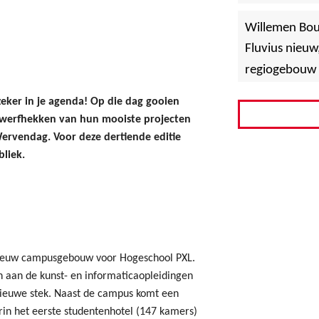
»
Hoboken
Willemen Bo
Fluvius nieuw
regiogebouw 
eker in je agenda! Op die dag gooien
werfhekken van hun mooiste projecten
rvendag. Voor deze dertiende editie
bliek.
 nieuw campusgebouw voor Hogeschool PXL.
 aan de kunst- en informaticaopleidingen
 nieuwe stek. Naast de campus komt een
in het eerste studentenhotel (147 kamers)