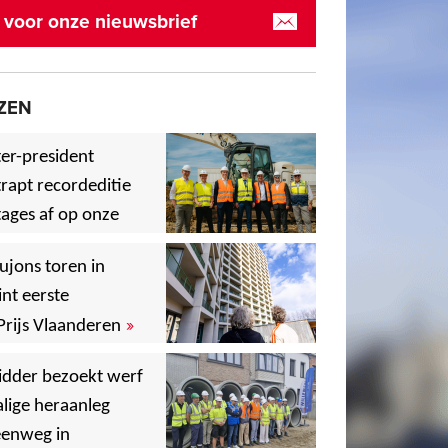
in voor onze nieuwsbrief
ZEN
er-president
rapt recordeditie
ages af op onze
»
,
ujons toren in
nt eerste
»
Prijs Vlaanderen
,
idder bezoekt werf
lige heraanleg
,
,
eenweg in