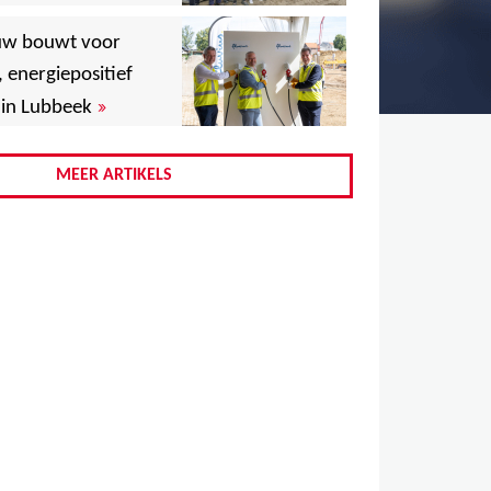
,
uw bouwt voor
,
, energiepositief
»
in Lubbeek
,
,
MEER ARTIKELS
,
,
,
,
,