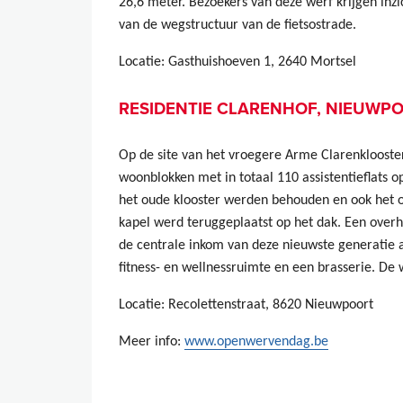
26,6 meter. Bezoekers van deze werf krijgen inzi
van de wegstructuur van de fietsostrade.
Locatie: Gasthuishoeven 1, 2640 Mortsel
RESIDENTIE CLARENHOF, NIEUWP
Op de site van het vroegere Arme Clarenklooster 
woonblokken met in totaal 110 assistentieflats o
het oude klooster werden behouden en ook het o
kapel werd teruggeplaatst op het dak. Een overh
de centrale inkom van deze nieuwste generatie aa
fitness- en wellnessruimte en een brasserie. De w
Locatie: Recolettenstraat, 8620 Nieuwpoort
Meer info:
www.openwervendag.be