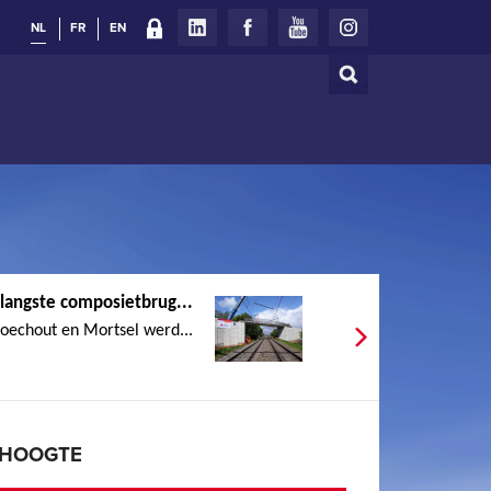
NL
FR
EN
Zoeken
Zoekveld
 langste composietbrug...
oechout en Mortsel werd...
E HOOGTE