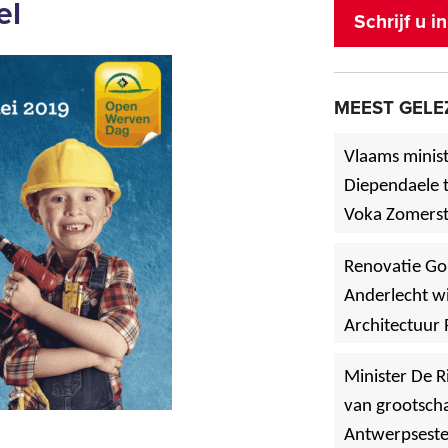
el
Schrijf u 
MEEST GELE
Vlaams minist
Diependaele t
Voka Zomerst
werf in Asse
Renovatie Go
Anderlecht wi
Architectuur 
Minister De R
van grootscha
Antwerpsest