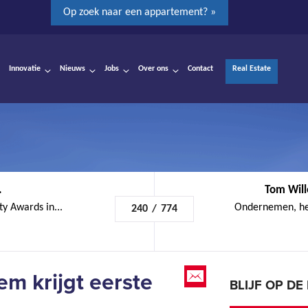
Op zoek naar een appartement? »
Innovatie
Nieuws
Jobs
Over ons
Contact
Real Estate
.
Tom Will
y Awards in...
Ondernemen, het 
240
/
774
em krijgt eerste
BLIJF OP D