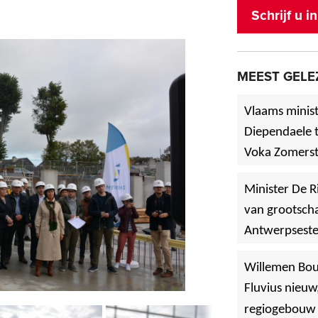
Schrijf u 
MEEST GELE
Vlaams minist
Diependaele t
Voka Zomerst
werf in Asse
Minister De R
van grootscha
Antwerpsest
»
Hoboken
Willemen Bo
Fluvius nieuw
regiogebouw 