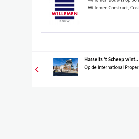
Willemen Bouw is op 30 ap
Willemen Construct, Cosi
Hasselts ’t Scheep wint..
Op de International Propert