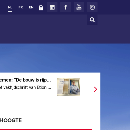
NL
FR
EN
Zoeken
Zoekveld
emen: "De bouw is rijp...
vaktijdschrift van Etion,...
E HOOGTE