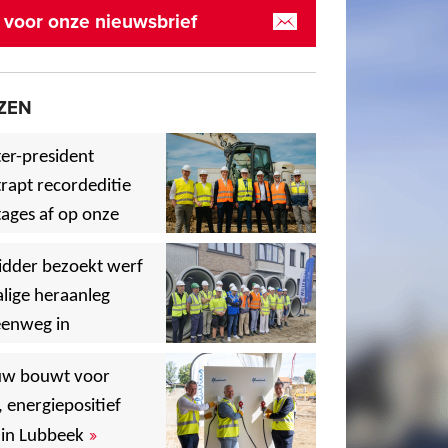
in voor onze nieuwsbrief
ZEN
er-president
rapt recordeditie
ages af op onze
»
,
idder bezoekt werf
lige heraanleg
eenweg in
,
,
uw bouwt voor
, energiepositief
»
in Lubbeek