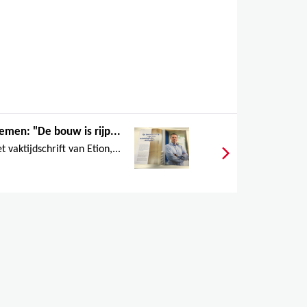
emen: "De bouw is rijp...
vaktijdschrift van Etion,...