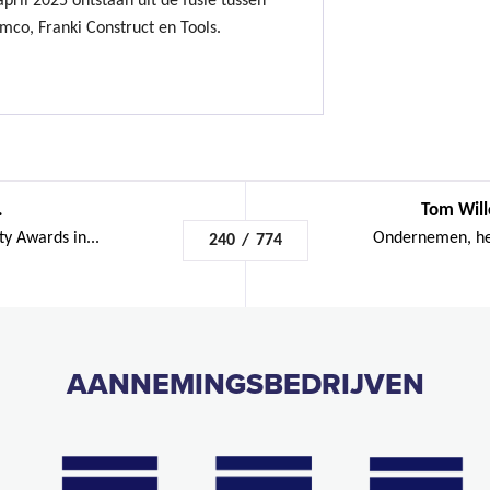
ril 2025 ontstaan uit de fusie tussen
mco, Franki Construct en Tools.
.
Tom Will
y Awards in...
Ondernemen, het 
240
/
774
AANNEMINGSBEDRIJVEN