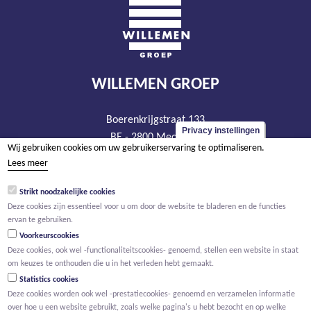
WILLEMEN GROEP
Boerenkrijgstraat 133
Privacy instellingen
BE - 2800 Mechelen
Wij gebruiken cookies om uw gebruikerservaring te optimaliseren.
tel +32 15 569 965
Lees meer
groep@willemen.be
Strikt noodzakelijke cookies
BTW BE 0466.256.432
Deze cookies zijn essentieel voor u om door de website te bladeren en de functies
RPR Antwerpen, afdeling Mechelen
ervan te gebruiken.
Voorkeurscookies
Deze cookies, ook wel -functionaliteitscookies- genoemd, stellen een website in staat
om keuzes te onthouden die u in het verleden hebt gemaakt.
Statistics cookies
Deze cookies worden ook wel -prestatiecookies- genoemd en verzamelen informatie
over hoe u een website gebruikt, zoals welke pagina's u hebt bezocht en op welke