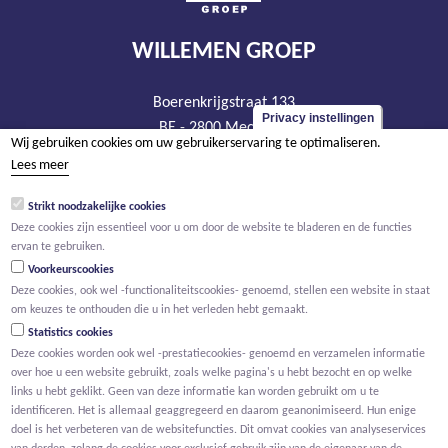
WILLEMEN GROEP
Boerenkrijgstraat 133
Privacy instellingen
BE - 2800 Mechelen
Wij gebruiken cookies om uw gebruikerservaring te optimaliseren.
tel +32 15 569 965
Lees meer
groep@willemen.be
Strikt noodzakelijke cookies
BTW BE 0466.256.432
Deze cookies zijn essentieel voor u om door de website te bladeren en de functies
RPR Antwerpen, afdeling Mechelen
ervan te gebruiken.
Voorkeurscookies
Deze cookies, ook wel -functionaliteitscookies- genoemd, stellen een website in staat
om keuzes te onthouden die u in het verleden hebt gemaakt.
Statistics cookies
Deze cookies worden ook wel -prestatiecookies- genoemd en verzamelen informatie
over hoe u een website gebruikt, zoals welke pagina's u hebt bezocht en op welke
links u hebt geklikt. Geen van deze informatie kan worden gebruikt om u te
identificeren. Het is allemaal geaggregeerd en daarom geanonimiseerd. Hun enige
doel is het verbeteren van de websitefuncties. Dit omvat cookies van analyseservices