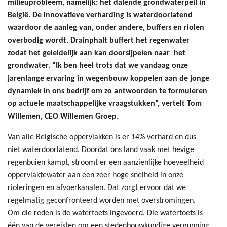
milieuprobleem, namelijk: het dalende grondwaterpeil in
België. De innovatieve verharding is waterdoorlatend
waardoor de aanleg van, onder andere, buffers en riolen
overbodig wordt. Drainphalt buffert het regenwater
zodat het geleidelijk aan kan doorsijpelen naar het
grondwater. “Ik ben heel trots dat we vandaag onze
jarenlange ervaring in wegenbouw koppelen aan de jonge
dynamiek in ons bedrijf om zo antwoorden te formuleren
op actuele maatschappelijke vraagstukken”, vertelt Tom
Willemen, CEO Willemen Groep.
Van alle Belgische oppervlakken is er 14% verhard en dus
niet waterdoorlatend. Doordat ons land vaak met hevige
regenbuien kampt, stroomt er een aanzienlijke hoeveelheid
oppervlaktewater aan een zeer hoge snelheid in onze
rioleringen en afvoerkanalen. Dat zorgt ervoor dat we
regelmatig geconfronteerd worden met overstromingen.
Om die reden is de watertoets ingevoerd. Die watertoets is
één van de vereisten om een stedenbouwkundige vergunning