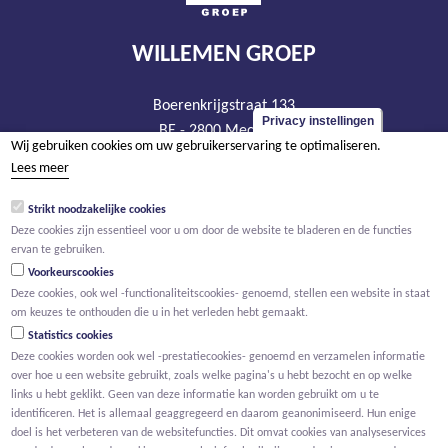
WILLEMEN GROEP
Boerenkrijgstraat 133
Privacy instellingen
BE - 2800 Mechelen
Wij gebruiken cookies om uw gebruikerservaring te optimaliseren.
tel +32 15 569 965
Lees meer
groep@willemen.be
Strikt noodzakelijke cookies
BTW BE 0466.256.432
Deze cookies zijn essentieel voor u om door de website te bladeren en de functies
RPR Antwerpen, afdeling Mechelen
ervan te gebruiken.
Voorkeurscookies
Deze cookies, ook wel -functionaliteitscookies- genoemd, stellen een website in staat
om keuzes te onthouden die u in het verleden hebt gemaakt.
Statistics cookies
Deze cookies worden ook wel -prestatiecookies- genoemd en verzamelen informatie
over hoe u een website gebruikt, zoals welke pagina's u hebt bezocht en op welke
links u hebt geklikt. Geen van deze informatie kan worden gebruikt om u te
identificeren. Het is allemaal geaggregeerd en daarom geanonimiseerd. Hun enige
doel is het verbeteren van de websitefuncties. Dit omvat cookies van analyseservices