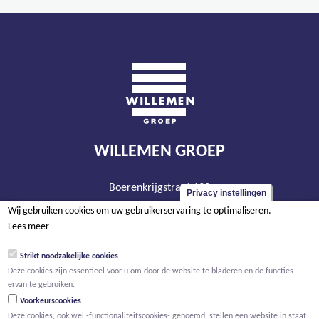
WILLEMEN GROEP
Boerenkrijgstraat 133
Privacy instellingen
BE - 2800 Mechelen
Wij gebruiken cookies om uw gebruikerservaring te optimaliseren.
tel +32 15 569 965
Lees meer
groep@willemen.be
Strikt noodzakelijke cookies
BTW BE 0466.256.432
Deze cookies zijn essentieel voor u om door de website te bladeren en de functies
ervan te gebruiken.
RPR Antwerpen, afdeling Mechelen
Voorkeurscookies
Deze cookies, ook wel -functionaliteitscookies- genoemd, stellen een website in staat