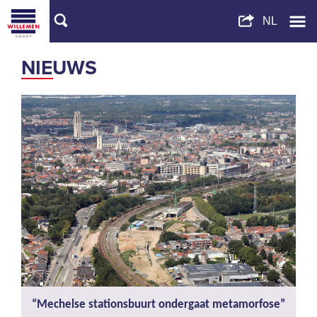
NIEUWS
“Mechelse stationsbuurt ondergaat metamorfose”