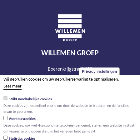
WILLEMEN GROEP
Boerenkrijgstraat 133
Privacy instellingen
BE - 2800 Mechelen
Wij gebruiken cookies om uw gebruikerservaring te optimaliseren.
tel +32 15 569 965
Lees meer
groep@willemen.be
Strikt noodzakelijke cookies
BTW BE 0466.256.432
Deze cookies zijn essentieel voor u om door de website te bladeren en de functies
ervan te gebruiken.
RPR Antwerpen, afdeling Mechelen
Voorkeurscookies
Deze cookies, ook wel -functionaliteitscookies- genoemd, stellen een website in staat
om keuzes te onthouden die u in het verleden hebt gemaakt.
Statistics cookies