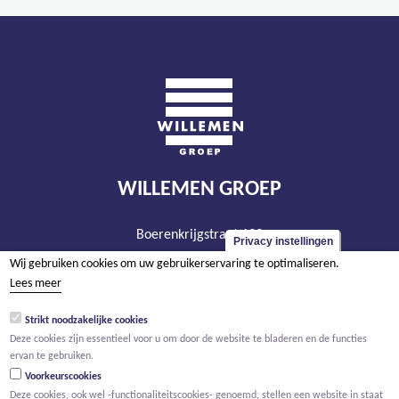
WILLEMEN GROEP
Boerenkrijgstraat 133
Privacy instellingen
BE - 2800 Mechelen
Wij gebruiken cookies om uw gebruikerservaring te optimaliseren.
tel +32 15 569 965
Lees meer
groep@willemen.be
Strikt noodzakelijke cookies
BTW BE 0466.256.432
Deze cookies zijn essentieel voor u om door de website te bladeren en de functies
ervan te gebruiken.
RPR Antwerpen, afdeling Mechelen
Voorkeurscookies
Deze cookies, ook wel -functionaliteitscookies- genoemd, stellen een website in staat