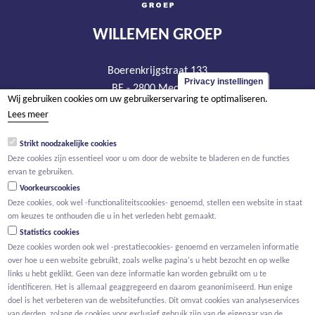
WILLEMEN GROEP
Boerenkrijgstraat 133
Privacy instellingen
BE - 2800 Mechelen
Wij gebruiken cookies om uw gebruikerservaring te optimaliseren.
tel +32 15 569 965
Lees meer
groep@willemen.be
Strikt noodzakelijke cookies
BTW BE 0466.256.432
Deze cookies zijn essentieel voor u om door de website te bladeren en de functies
RPR Antwerpen, afdeling Mechelen
ervan te gebruiken.
Voorkeurscookies
Deze cookies, ook wel -functionaliteitscookies- genoemd, stellen een website in staat
om keuzes te onthouden die u in het verleden hebt gemaakt.
Statistics cookies
Deze cookies worden ook wel -prestatiecookies- genoemd en verzamelen informatie
over hoe u een website gebruikt, zoals welke pagina's u hebt bezocht en op welke
links u hebt geklikt. Geen van deze informatie kan worden gebruikt om u te
identificeren. Het is allemaal geaggregeerd en daarom geanonimiseerd. Hun enige
doel is het verbeteren van de websitefuncties. Dit omvat cookies van analyseservices
van derden, zolang de cookies voor exclusief gebruik zijn van de eigenaar van de