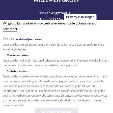
WILLEMEN GROEP
Boerenkrijgstraat 133
Privacy instellingen
BE - 2800 Mechelen
Wij gebruiken cookies om uw gebruikerservaring te optimaliseren.
tel +32 15 569 965
Lees meer
groep@willemen.be
Strikt noodzakelijke cookies
BTW BE 0466.256.432
Deze cookies zijn essentieel voor u om door de website te bladeren en de functies
RPR Antwerpen, afdeling Mechelen
ervan te gebruiken.
Voorkeurscookies
Deze cookies, ook wel -functionaliteitscookies- genoemd, stellen een website in staat
om keuzes te onthouden die u in het verleden hebt gemaakt.
Statistics cookies
Deze cookies worden ook wel -prestatiecookies- genoemd en verzamelen informatie
over hoe u een website gebruikt, zoals welke pagina's u hebt bezocht en op welke
links u hebt geklikt. Geen van deze informatie kan worden gebruikt om u te
identificeren. Het is allemaal geaggregeerd en daarom geanonimiseerd. Hun enige
doel is het verbeteren van de websitefuncties. Dit omvat cookies van analyseservices
van derden, zolang de cookies voor exclusief gebruik zijn van de eigenaar van de
bezochte website.
VOORKEUREN