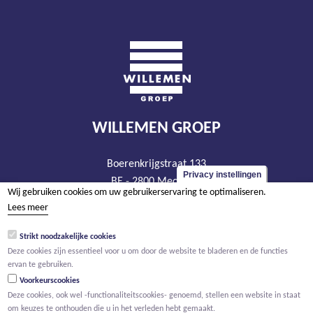
WILLEMEN GROEP
Boerenkrijgstraat 133
Privacy instellingen
BE - 2800 Mechelen
Wij gebruiken cookies om uw gebruikerservaring te optimaliseren.
tel +32 15 569 965
Lees meer
groep@willemen.be
Strikt noodzakelijke cookies
BTW BE 0466.256.432
Deze cookies zijn essentieel voor u om door de website te bladeren en de functies
RPR Antwerpen, afdeling Mechelen
ervan te gebruiken.
Voorkeurscookies
Deze cookies, ook wel -functionaliteitscookies- genoemd, stellen een website in staat
om keuzes te onthouden die u in het verleden hebt gemaakt.