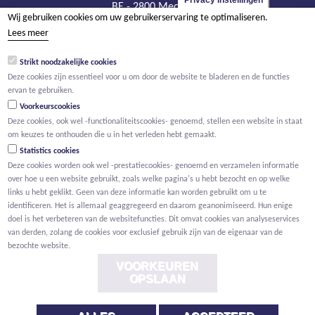
Privacy instellingen
BE - 2800 Mechelen
Wij gebruiken cookies om uw gebruikerservaring te optimaliseren.
tel +32 15 569 965
Lees meer
groep@willemen.be
Strikt noodzakelijke cookies
BTW BE 0466.256.432
Deze cookies zijn essentieel voor u om door de website te bladeren en de functies
RPR Antwerpen, afdeling Mechelen
ervan te gebruiken.
Voorkeurscookies
Deze cookies, ook wel -functionaliteitscookies- genoemd, stellen een website in staat
om keuzes te onthouden die u in het verleden hebt gemaakt.
Statistics cookies
Deze cookies worden ook wel -prestatiecookies- genoemd en verzamelen informatie
over hoe u een website gebruikt, zoals welke pagina's u hebt bezocht en op welke
links u hebt geklikt. Geen van deze informatie kan worden gebruikt om u te
identificeren. Het is allemaal geaggregeerd en daarom geanonimiseerd. Hun enige
doel is het verbeteren van de websitefuncties. Dit omvat cookies van analyseservices
van derden, zolang de cookies voor exclusief gebruik zijn van de eigenaar van de
bezochte website.
VOORKEUREN
OPSLAAN