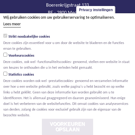
Boerenkrijgstraat 133
Privacy instellingen
BE - 2800 Mechelen
Wij gebruiken cookies om uw gebruikerservaring te optimaliseren.
tel +32 15 569 965
Lees meer
groep@willemen.be
Strikt noodzakelijke cookies
BTW BE 0466.256.432
Deze cookies zijn essentieel voor u om door de website te bladeren en de functies
RPR Antwerpen, afdeling Mechelen
ervan te gebruiken.
Voorkeurscookies
Deze cookies, ook wel -functionaliteitscookies- genoemd, stellen een website in staat
om keuzes te onthouden die u in het verleden hebt gemaakt.
Statistics cookies
Deze cookies worden ook wel -prestatiecookies- genoemd en verzamelen informatie
over hoe u een website gebruikt, zoals welke pagina's u hebt bezocht en op welke
links u hebt geklikt. Geen van deze informatie kan worden gebruikt om u te
identificeren. Het is allemaal geaggregeerd en daarom geanonimiseerd. Hun enige
doel is het verbeteren van de websitefuncties. Dit omvat cookies van analyseservices
van derden, zolang de cookies voor exclusief gebruik zijn van de eigenaar van de
bezochte website.
VOORKEUREN
OPSLAAN