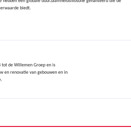
e hebben een globale duurzaamheidsfilosofie gehanteerd die de
eerwaarde biedt.
8 tot de Willemen Groep en is
uw en renovatie van gebouwen en in
e.