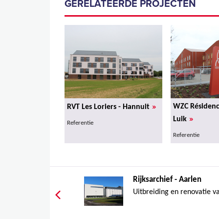
GERELATEERDE PROJECTEN
»
WZC Résidence
RVT Les Loriers - Hannuit
»
Luik
Referentie
Referentie
Rijksarchief - Aarlen
Uitbreiding en renovatie va