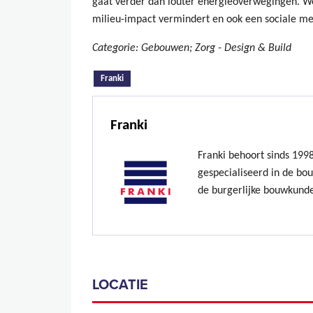
gaat verder dan louter energieoverwegingen. W
milieu-impact vermindert en ook een sociale m
Categorie: Gebouwen; Zorg - Design & Build
(actieve tabblad)
Franki
Franki
Franki behoort sinds 199
gespecialiseerd in de bo
de burgerlijke bouwkund
LOCATIE