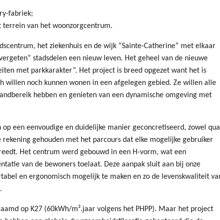
ry-fabriek;
t terrein van het woonzorgcentrum.
adscentrum, het ziekenhuis en de wijk “Sainte-Catherine” met elkaar
 “vergeten” stadsdelen een nieuw leven. Het geheel van de nieuwe
teiten met parkkarakter”. Het project is breed opgezet want het is
 willen noch kunnen wonen in een afgelegen gebied. Ze willen alle
 handbereik hebben en genieten van een dynamische omgeving met
n op een eenvoudige en duidelijke manier geconcretiseerd, zowel qua
 rekening gehouden met het parcours dat elke mogelijke gebruiker
etreedt. Het centrum werd gebouwd in een H-vorm, wat een
ntatie van de bewoners toelaat. Deze aanpak sluit aan bij onze
abel en ergonomisch mogelijk te maken en zo de levenskwaliteit va
.
eraamd op K27 (60kWh/m².jaar volgens het PHPP). Maar het project