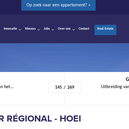
Op zoek naar een appartement? »
Innovatie
Nieuws
Jobs
Over ons
Contact
Real Estate
G
n het...
Uitbreiding van
145
/
269
R RÉGIONAL - HOEI