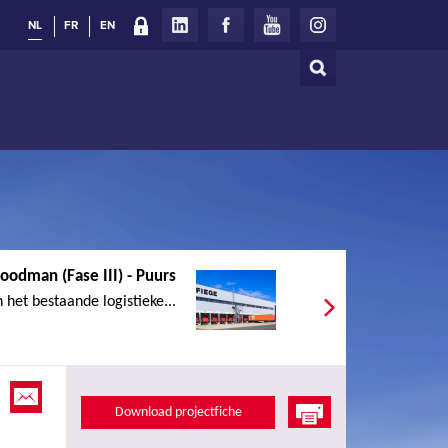
NL
FR
EN
Zoeken
Zoekveld
oodman (Fase III) - Puurs
 het bestaande logistieke...
Download projectfiche