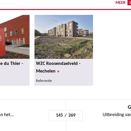
MEER
 du Thier -
WZC Roosendaelveld -
»
Mechelen
Referentie
G
n het...
Uitbreiding van
145
/
269