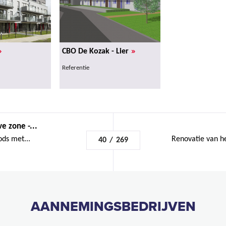
»
»
CBO De Kozak - Lier
Referentie
e zone -...
ods met...
Renovatie van he
40
/
269
AANNEMINGSBEDRIJVEN