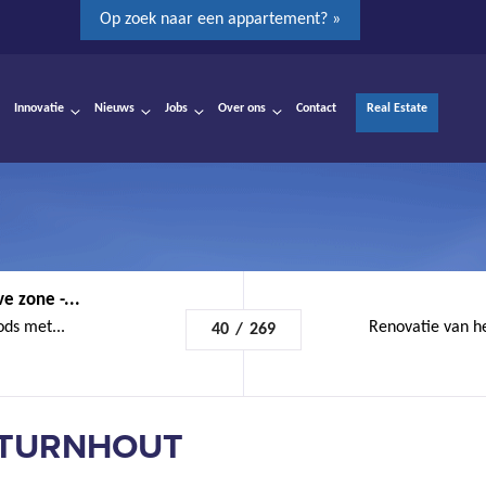
Op zoek naar een appartement? »
Innovatie
Nieuws
Jobs
Over ons
Contact
Real Estate
e zone -...
ods met...
Renovatie van he
40
/
269
- TURNHOUT