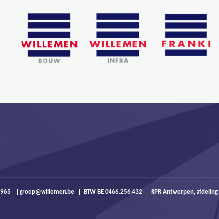
9 965
groep@willemen.be
BTW BE 0466.256.432
RPR Antwerpen, afdeling