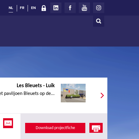
NL
FR
EN
Zoeken
Zoekveld
Les Bleuets - Luik
t paviljoen Bleuets op de...
Download projectfiche