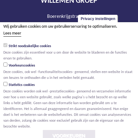
WILLEMEN GROEP
Boerenkrijgstraat 133
Privacy instellingen
BE - 2800 Mechelen
Wij gebruiken cookies om uw gebruikerservaring te optimaliseren.
tel +32 15 569 965
Lees meer
groep@willemen.be
Strikt noodzakelijke cookies
BTW BE 0466.256.432
Deze cookies zijn essentieel voor u om door de website te bladeren en de functies
ervan te gebruiken.
RPR Antwerpen, afdeling Mechelen
Voorkeurscookies
Deze cookies, ook wel -functionaliteitscookies- genoemd, stellen een website in staat
om keuzes te onthouden die u in het verleden hebt gemaakt.
Statistics cookies
Deze cookies worden ook wel -prestatiecookies- genoemd en verzamelen informatie
over hoe u een website gebruikt, zoals welke pagina's u hebt bezocht en op welke
links u hebt geklikt. Geen van deze informatie kan worden gebruikt om u te
identificeren. Het is allemaal geaggregeerd en daarom geanonimiseerd. Hun enige
doel is het verbeteren van de websitefuncties. Dit omvat cookies van analyseservices
van derden, zolang de cookies voor exclusief gebruik zijn van de eigenaar van de
bezochte website.
VOORKEUREN