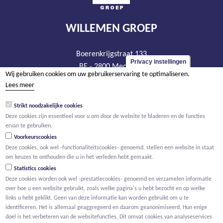
WILLEMEN GROEP
Boerenkrijgstraat 133
Privacy instellingen
BE - 2800 Mechelen
Wij gebruiken cookies om uw gebruikerservaring te optimaliseren.
tel +32 15 569 965
Lees meer
groep@willemen.be
Strikt noodzakelijke cookies
BTW BE 0466.256.432
Deze cookies zijn essentieel voor u om door de website te bladeren en de functies
RPR Antwerpen, afdeling Mechelen
ervan te gebruiken.
Voorkeurscookies
Deze cookies, ook wel -functionaliteitscookies- genoemd, stellen een website in staat
om keuzes te onthouden die u in het verleden hebt gemaakt.
Statistics cookies
Deze cookies worden ook wel -prestatiecookies- genoemd en verzamelen informatie
over hoe u een website gebruikt, zoals welke pagina's u hebt bezocht en op welke
links u hebt geklikt. Geen van deze informatie kan worden gebruikt om u te
identificeren. Het is allemaal geaggregeerd en daarom geanonimiseerd. Hun enige
doel is het verbeteren van de websitefuncties. Dit omvat cookies van analyseservices