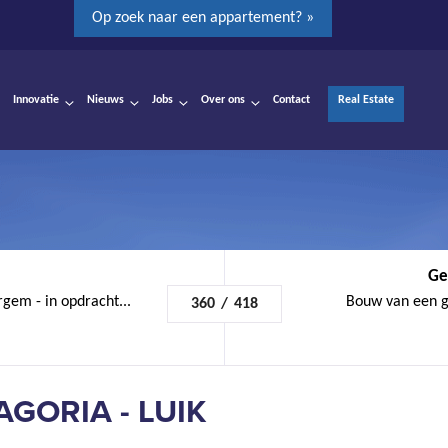
Op zoek naar een appartement? »
Innovatie
Nieuws
Jobs
Over ons
Contact
Real Estate
Ge
rgem - in opdracht...
Bouw van een g
360
/
418
GORIA - LUIK