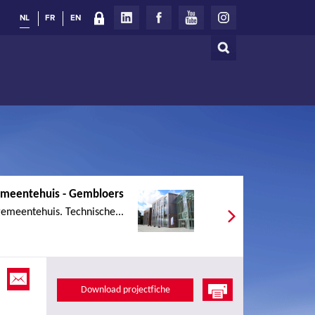
NL
FR
EN
Zoeken
Zoekveld
meentehuis - Gembloers
emeentehuis. Technische...
Download projectfiche