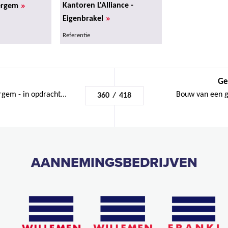
»
Kantoren L'Alliance -
ergem
»
Eigenbrakel
Referentie
Ge
rgem - in opdracht...
Bouw van een g
360
/
418
AANNEMINGSBEDRIJVEN